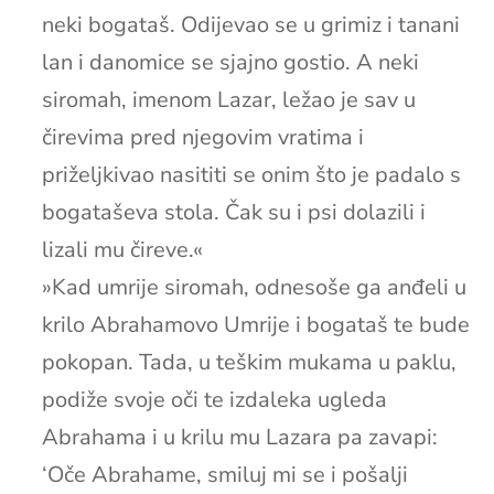
neki bogataš. Odijevao se u grimiz i tanani
lan i danomice se sjajno gostio. A neki
siromah, imenom Lazar, ležao je sav u
čirevima pred njegovim vratima i
priželjkivao nasititi se onim što je padalo s
bogataševa stola. Čak su i psi dolazili i
lizali mu čireve.«
»Kad umrije siromah, odnesoše ga anđeli u
krilo Abrahamovo Umrije i bogataš te bude
pokopan. Tada, u teškim mukama u paklu,
podiže svoje oči te izdaleka ugleda
Abrahama i u krilu mu Lazara pa zavapi:
‘Oče Abrahame, smiluj mi se i pošalji