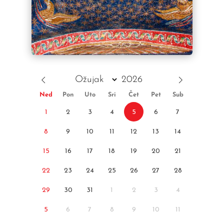
Ned
Pon
Uto
Sri
Čet
Pet
Sub
1
2
3
4
5
6
7
8
9
10
11
12
13
14
15
16
17
18
19
20
21
22
23
24
25
26
27
28
29
30
31
1
2
3
4
5
6
7
8
9
10
11