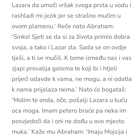
Lazara da umoči vršak svoga prsta u vodu i
rashladi mi jezik jer se strašno mučim u
ovom plamenu.’ Reče nato Abraham:
‘Sinko! Sjeti se da si za života primio dobra
svoja, a tako i Lazar zla. Sada se on ovdje
tješi, a ti se mučiš. K tome između nas i vas
zjapi provalija golema te koji bi i htjeli
prijeći odavde k vama, ne mogu, a ni odatle
k nama prijelaza nema.’ Nato će bogataš:
‘Molim te onda, oče, pošalji Lazara u kuću
oca moga. Imam petero braće pa neka im
posvjedoči da i oni ne dođu u ovo mjesto
muka.’ Kaže mu Abraham: ‘Imaju Mojsija i