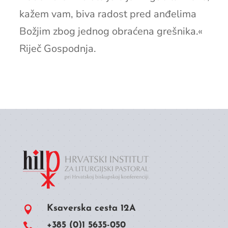
kažem vam, biva radost pred anđelima
Božjim zbog jednog obraćena grešnika.«
Riječ Gospodnja.
Ksaverska cesta 12A

+385 (0)1 5635-050
