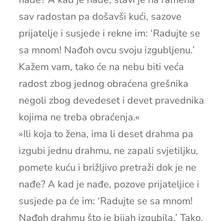
sav radostan pa došavši kući, sazove
prijatelje i susjede i rekne im: ‘Radujte se
sa mnom! Nađoh ovcu svoju izgubljenu.’
Kažem vam, tako će na nebu biti veća
radost zbog jednog obraćena grešnika
negoli zbog devedeset i devet pravednika
kojima ne treba obraćenja.«
»Ili koja to žena, ima li deset drahma pa
izgubi jednu drahmu, ne zapali svjetiljku,
pomete kuću i brižljivo pretraži dok je ne
nađe? A kad je nađe, pozove prijateljice i
susjede pa će im: ‘Radujte se sa mnom!
Nađoh drahmu što je bijah izgubila.’ Tako,