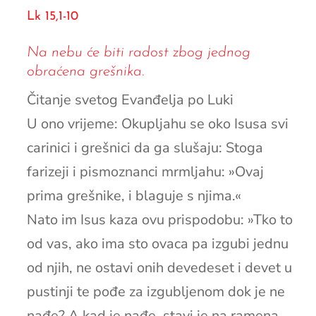
Lk 15,1-10
Na nebu će biti radost zbog jednog
obraćena grešnika.
Čitanje svetog Evanđelja po Luki
U ono vrijeme: Okupljahu se oko Isusa svi
carinici i grešnici da ga slušaju: Stoga
farizeji i pismoznanci mrmljahu: »Ovaj
prima grešnike, i blaguje s njima.«
Nato im Isus kaza ovu prispodobu: »Tko to
od vas, ako ima sto ovaca pa izgubi jednu
od njih, ne ostavi onih devedeset i devet u
pustinji te pođe za izgubljenom dok je ne
nađe? A kad je nađe, stavi je na ramena