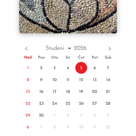
Ned
Pon
Uto
Sri
Čet
Pet
Sub
1
2
3
4
5
6
7
8
9
10
11
12
13
14
15
16
17
18
19
20
21
22
23
24
25
26
27
28
29
30
1
2
3
4
5
6
7
8
9
10
11
12