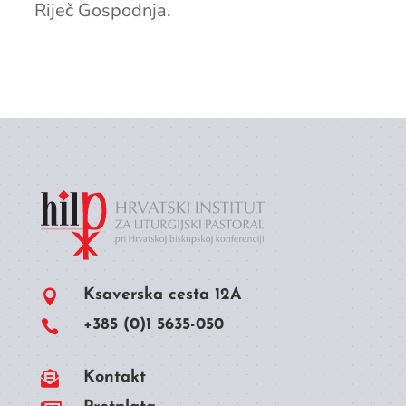
Riječ Gospodnja.
Ksaverska cesta 12A

+385 (0)1 5635-050


Kontakt