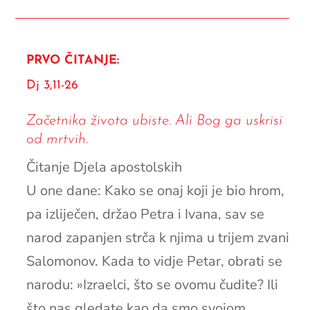
PRVO ČITANJE:
Dj 3,11-26
Začetnika života ubiste. Ali Bog ga uskrisi
od mrtvih.
Čitanje Djela apostolskih
U one dane: Kako se onaj koji je bio hrom,
pa izliječen, držao Petra i Ivana, sav se
narod zapanjen strča k njima u trijem zvani
Salomonov. Kada to vidje Petar, obrati se
narodu: »Izraelci, što se ovomu čudite? Ili
što nas gledate kao da smo svojom