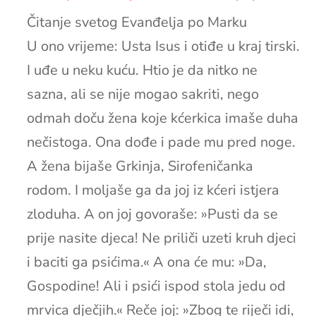
Čitanje svetog Evanđelja po Marku
U ono vrijeme: Usta Isus i otiđe u kraj tirski.
I uđe u neku kuću. Htio je da nitko ne
sazna, ali se nije mogao sakriti, nego
odmah doču žena koje kćerkica imaše duha
nečistoga. Ona dođe i pade mu pred noge.
A žena bijaše Grkinja, Sirofeničanka
rodom. I moljaše ga da joj iz kćeri istjera
zloduha. A on joj govoraše: »Pusti da se
prije nasite djeca! Ne priliči uzeti kruh djeci
i baciti ga psićima.« A ona će mu: »Da,
Gospodine! Ali i psići ispod stola jedu od
mrvica dječjih.« Reče joj: »Zbog te riječi idi,