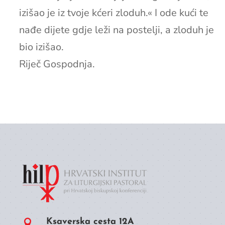
izišao je iz tvoje kćeri zloduh.« I ode kući te
nađe dijete gdje leži na postelji, a zloduh je
bio izišao.
Riječ Gospodnja.
Ksaverska cesta 12A
