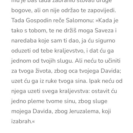
mu je baš tada zabranio štovati druge
bogove, ali on nije održao te zapovijedi.
Tada Gospodin reče Salomonu: »Kada je
tako s tobom, te ne držiš moga Saveza i
naredaba koje sam ti dao, ja ću sigurno
oduzeti od tebe kraljevstvo, i dat ću ga
jednom od tvojih slugu. Ali neću to učiniti
za tvoga života, zbog oca tvojega Davida;
uzet ću ga iz ruke tvoga sina. Ipak neću od
njega uzeti svega kraljevstva: ostavit ću
jedno pleme tvome sinu, zbog sluge
mojega Davida, zbog Jeruzalema, koji
izabrah.«