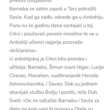
prikloni Gospodinu.
Barnaba se zatim zaputi u Tarz potražiti
Savla. Kad ga nađe, odvede ga u Antiohiju.
Punu su se godinu dana sastajali u toj
Crkvi i poučavali poveće mnoštvo te se u
Antiohiji učenici najprije prozvaše
»kršćanima«.
U antiohijskoj je Crkvi bilo proroka i
učitelja: Barnaba, Šimun zvani Niger, Lucije
Cirenac, Manahen, suothranjenik Heroda
četverovlasnika, i Savao. Dok su jednom
obavljali službu Božju i postili, reče Duh
Sveti: »De mi odlučite Barnabu i Savla za
djelo na koje sam ih pozvao.« Onda su