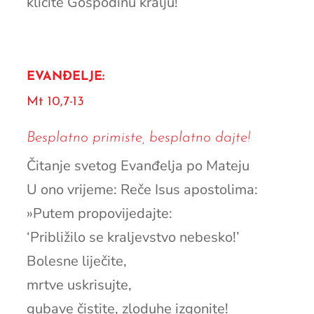
kličite Gospodinu kralju!
EVANĐELJE:
Mt 10,7-13
Besplatno primiste, besplatno dajte!
Čitanje svetog Evanđelja po Mateju
U ono vrijeme: Reče Isus apostolima:
»Putem propovijedajte:
‘Približilo se kraljevstvo nebesko!’
Bolesne liječite,
mrtve uskrisujte,
gubave čistite, zloduhe izgonite!